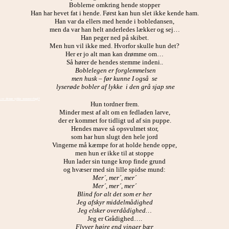
Boblerne omkring hende stopper
Han har hevet fat i hende. Først kan hun slet ikke kende ham.
Han var da ellers med hende i bobledansen,
men da var han helt anderledes lækker og sej…
Han peger ned på skibet.
Men hun vil ikke med. Hvorfor skulle hun det?
Her er jo alt man kan drømme om…
Så hører de hendes stemme indeni..
Boblelegen er forglemmelsen
men husk – før kunne I også se
lyserøde bobler af lykke i den grå sjap sne
er denne tykke sommerfugl?
Hun tordner frem.
Minder mest af alt om en fedladen larve,
der er kommet for tidligt ud af sin puppe.
Hendes mave så opsvulmet stor,
som har hun slugt den hele jord
Vingerne må kæmpe for at holde hende oppe,
men hun er ikke til at stoppe
Hun lader sin tunge krop finde grund
og hvæser med sin lille spidse mund:
Mer´, mer´, mer´
Mer´, mer´, mer´
Blind for alt det som er her
Jeg afskyr middelmådighed
Jeg elsker overdådighed…
Jeg er Grådighed….
Flyver højre end vinger bær