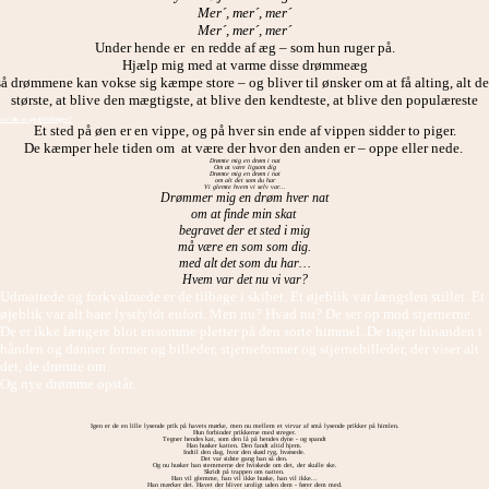
Mer´, mer´, mer´
Mer´, mer´, mer´
Under hende er en redde af æg – som hun ruger på.
Hjælp mig med at varme disse drømmeæg
så drømmene kan vokse sig kæmpe store – og bliver til ønsker om at få alting, alt de
største, at blive den mægtigste, at blive den kendteste, at blive den populæreste
er de to spejltvillinger?
Et sted på øen er en vippe, og på hver sin ende af vippen sidder to piger.
De kæmper hele tiden om at være der hvor den anden er – oppe eller nede.
Drømte mig en drøm i nat
Om at være ligsom dig
Drømte mig en drøm i nat
om alt det som du har
Vi glemte hvem vi selv var…
Drømmer mig en drøm hver nat
om at finde min skat
begravet der et sted i mig
må være en som som dig.
med alt det som du har…
Hvem var det nu vi var?
Udmattede og forkvalmede er de tilbage i skibet. Et øjeblik var længslen stillet. Et
øjeblik var alt bare lystfyldt eufori. Men nu? Hvad nu? De ser op mod stjernerne.
De er ikke længere blot ensomme pletter på den sorte himmel. De tager hinanden i
hånden og danner former og billeder, stjerneformer og stjernebilleder, der viser alt
det, de drømte om.
Og nye drømme opstår.
Igen er de en lille lysende prik på havets mørke, men nu mellem et virvar af små lysende prikker på himlen.
Hun forbinder prikkerne med streger.
Tegner hendes kat, som den lå på hendes dyne - og spandt
Han husker katten. Den fandt altid hjem.
Indtil den dag, hvor den skød ryg, hvæsede.
Det var sidste gang han så den.
Og nu husker han stemmerne der hviskede om det, der skulle ske.
Skridt på trappen om natten.
Han vil glemme, han vil ikke huske, han vil ikke...
Han mærker det. Havet der bliver uroligt uden dem - fører dem med.