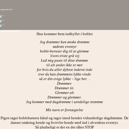
 nogen her bor?
er den lille boblepige?
Hun kommer frem indhyllet i bobler
Jeg drømmer kun ønske drømme
sødeste eventyr
boble-beruser
dig til at glemme
livets triste grå vej
Lad mig puste til dine drømme
til alt andet ikke er mer
for hvis du aller dybest inderst inde
tror du kan drømmens lykke vinde
så er din evige lykke – lige her…
Drømmer.
Drømmer tit.
Glemmer alt
Drømmer og glemmer.
Jeg kommer med dagdrømme i uendelige strømme
Mit navn er fornægtelse
Pigen tager boblebarnets hånd og tager imod hendes vidunderlige dagdrømme. De
danser omkring hende og hvirvler hende med ind i alverdens eventyr.
Så pludseligt er der en der råber STOP