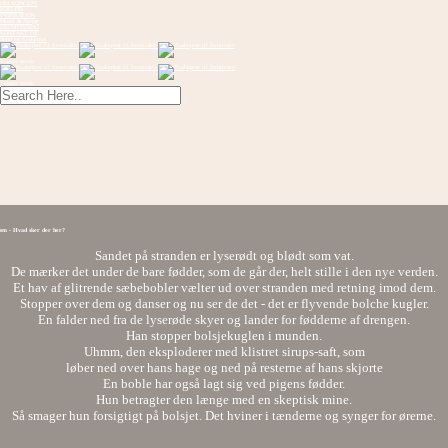
OM KONCEPT
FORLØB
INSPIRATION
Musik & Sange
FREMVISNING
KONTAKT OS
Send en flaskepost
Toggle menu
Toggle menu
øm - Hvad sker der her?
Sandet på stranden er lyserødt og blødt som vat.
De mærker det under de bare fødder, som de går der, helt stille i den nye verden.
Et hav af glitrende sæbebobler vælter ud over stranden med retning imod dem.
Stopper over dem og danser og nu ser de det - det er flyvende bolche kugler.
En falder ned fra de lyserøde skyer og lander for fødderne af drengen.
Han stopper bolsjekuglen i munden.
Uhmm, den eksploderer med klistret sirups-saft, som
løber ned over hans hage og ned på resterne af hans skjorte
En boble har også lagt sig ved pigens fødder.
Hun betragter den længe med en skeptisk mine.
Så smager hun forsigtigt på bolsjet. Det hviner i tænderne og synger for ørerne.