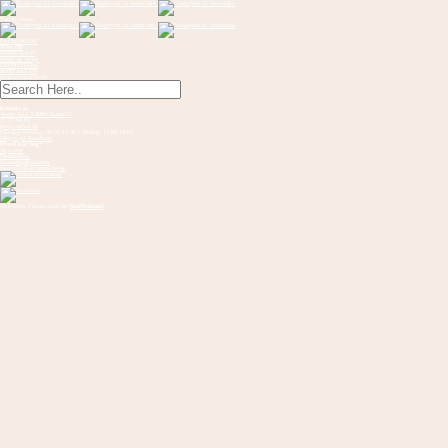
Toggle menu
OM KONCEPT
FORLØB
INSPIRATION
Musik & Sange
FREMVISNING
KONTAKT OS
Send en flaskepost
Kontakt os
Vester Allé 3 8000 Aarhus C
21 37 94 81
gbs@aarhus.dk
Mandag-Torsdag: 09.00-15.00 I Fredag: 11.00-14.00
Følg os på Facebook
Hvem står bag?
Vejvisere
Medskabere
Samarbejdspartnere
Internationalt samarbejde
WordPress Theme built by
Shufflehound
.