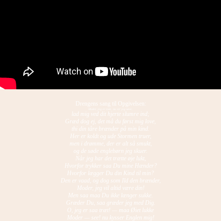
Drengens sang til Opgivelsen:
Moder, jeg er træt, nu vil jeg sove,
lad mig ved dit hjerte slumre ind;
Græd dog ej, det må du først mig love,
thi din tåre brænder på min kind.
Her er koldt og ude Stormen truer,
men i drømme, der er alt så smukt,
og de søde englebørn jeg skuer.
Når jeg har det trætte øje lukt,
Hvorfor trykker saa Du mine Hænder?
Hvorfor lægger Du din Kind til min?
Den er vaad, og dog som Ild den brænder,
Moder, jeg vil altid være din!
Men saa maa Du ikke længer sukke.
Græder Du, saa græder jeg med Dig.
O, jeg er saa træt! — maa Øiet lukke
Moder — see! nu kysser Englen mig!