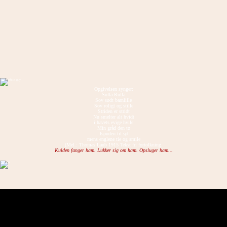
Opgivelsen synger:
Sulla Rulla
Sov sødt barnlille
Sov roligt og stille
Striden er stridt
Nu smelter alt hvidt
i havets evige hvile
Min gråd den tø
Ispuden til sø
mens englene tie og smile
(Mel.: Thomas Laub 1915 Tekst fri fortolkning.
Kulden fanger ham. Lukker sig om ham. Opsluger ham...