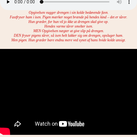
Opgivelsen vugger drengen i sin kolde bedøvende favn.
Fastfryser ham i isen.
Pigen mærker noget brænde på hendes kind – det er tårer.
Hun græder, for hun vil jo ikke at drengen skal give op.
Hendes varme tårer smelter isen.
MEN Opgivelsen nægter at give slip på drengen.
DEN fryser pigens tårer,
så isen helt lukker sig om drengen, opsluger ham.
Men pigen. Hun græder bare endnu mere ved synet af hans hvide kolde ansigt.