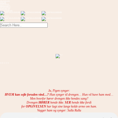
OM KONCEPT
FORLØB
INSPIRATION
Musik & Sange
FREMVISNING
KONTAKT OS
Send en flaskepost
Toggle menu
Toggle menu
SØGEN
Ja, Pigen synger:
HVEM kan sejle foruden vind…?
Hun synger til drengen… Hun vil have ham med…
Men hvorfor hører drengen ikke hendes sang?
Drengen
HØRER
hende ikke.
SER
hende ikke fordi
for
OPGIVELSEN
har lagt sine lange kolde arme om ham.
Vugger ham og synger: Sulla Rulla