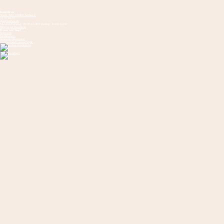
Kontakt os
Vester Allé 3 8000 Aarhus C
21 37 94 81
gbs@aarhus.dk
Mandag-Torsdag: 09.00-15.00 I Fredag: 11.00-14.00
Følg os på Facebook
Hvem står bag?
Vejvisere
Medskabere
Samarbejdspartnere
Internationalt samarbejde