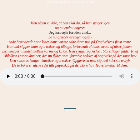
(‘Det døende barn’ – H.C. Andersen)
Men pigen vil ikke, at han skal dø, så hun synger igen
og nu endnu højere:
Jeg kan sejle foruden vind...
Se nu græder drengen også -
røde brændende spor leder hans varme salte tårer ned på Opgivelsens frost arme.
Hun må slipper ham og trækker sig tilbage, forbrændt af hans strøm af tårer floden.
Isen knager i mødet mellem varme og kulde
. Isen synger og kælver. Store flager falder fri af
isblokken i store klumper, der nu flyder som fortabte stykker af opgivelse på det sorte hav.
Den sidste is knager, knækker og trækker Opgivelsen med sig ned i det sorte dyb.
De to børn er alene i det lille papirskib på det store hav. Havet hvisker til dem:
GÅ TILBAGE