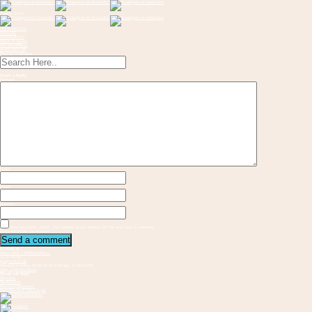
Toggle menu
OM KONCEPT
FORLØB
INSPIRATION
Musik & Sange
FREMVISNING
KONTAKT OS
Send en flaskepost
Leave a Reply
Message
Name
Email
Website
Save my name, email, and website in this browser for the next time I comment.
Required fields are marked
Kontakt os
Vester Allé 3 8000 Aarhus C
21 37 94 81
gbs@aarhus.dk
Mandag-Torsdag: 09.00-15.00 I Fredag: 11.00-14.00
Følg os på Facebook
Hvem står bag?
Vejvisere
Medskabere
Samarbejdspartnere
Internationalt samarbejde