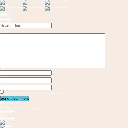
Toggle menu
OM KONCEPT
FORLØB
INSPIRATION
Musik & Sange
FREMVISNING
KONTAKT OS
Send en flaskepost
Leave a Reply
Message
Name
Email
Website
Save my name, email, and website in this browser for the next time I comment.
Required fields are marked
Kontakt os
Vester Allé 3 8000 Aarhus C
21 37 94 81
gbs@aarhus.dk
Mandag-Torsdag: 09.00-15.00 I Fredag: 11.00-14.00
Følg os på Facebook
Hvem står bag?
Vejvisere
Medskabere
Samarbejdspartnere
Internationalt samarbejde