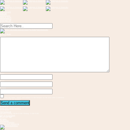
Toggle menu
OM KONCEPT
FORLØB
INSPIRATION
Musik & Sange
FREMVISNING
KONTAKT OS
Send en flaskepost
Leave a Reply
Message
Name
Email
Website
Save my name, email, and website in this browser for the next time I comment.
Required fields are marked
Kontakt os
Vester Allé 3 8000 Aarhus C
21 37 94 81
gbs@aarhus.dk
Mandag-Torsdag: 09.00-15.00 I Fredag: 11.00-14.00
Følg os på Facebook
Hvem står bag?
Vejvisere
Medskabere
Samarbejdspartnere
Internationalt samarbejde