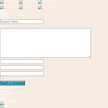
Toggle menu
OM KONCEPT
FORLØB
INSPIRATION
Musik & Sange
FREMVISNING
KONTAKT OS
Send en flaskepost
Leave a Reply
Message
Name
Email
Website
Save my name, email, and website in this browser for the next time I comment.
Required fields are marked
Kontakt os
Vester Allé 3 8000 Aarhus C
21 37 94 81
gbs@aarhus.dk
Mandag-Torsdag: 09.00-15.00 I Fredag: 11.00-14.00
Følg os på Facebook
Hvem står bag?
Vejvisere
Medskabere
Samarbejdspartnere
Internationalt samarbejde