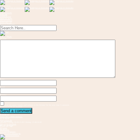
Toggle menu
OM KONCEPT
FORLØB
INSPIRATION
Musik & Sange
FREMVISNING
KONTAKT OS
Send en flaskepost
Leave a Reply
Message
Name
Email
Website
Save my name, email, and website in this browser for the next time I comment.
Required fields are marked
Kontakt os
Vester Allé 3 8000 Aarhus C
21 37 94 81
gbs@aarhus.dk
Mandag-Torsdag: 09.00-15.00 I Fredag: 11.00-14.00
Følg os på Facebook
Hvem står bag?
Vejvisere
Medskabere
Samarbejdspartnere
Internationalt samarbejde