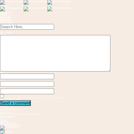
Toggle menu
OM KONCEPT
FORLØB
INSPIRATION
Musik & Sange
FREMVISNING
KONTAKT OS
Send en flaskepost
Leave a Reply
Message
Name
Email
Website
Save my name, email, and website in this browser for the next time I comment.
Required fields are marked
Kontakt os
Vester Allé 3 8000 Aarhus C
21 37 94 81
gbs@aarhus.dk
Mandag-Torsdag: 09.00-15.00 I Fredag: 11.00-14.00
Følg os på Facebook
Hvem står bag?
Vejvisere
Medskabere
Samarbejdspartnere
Internationalt samarbejde