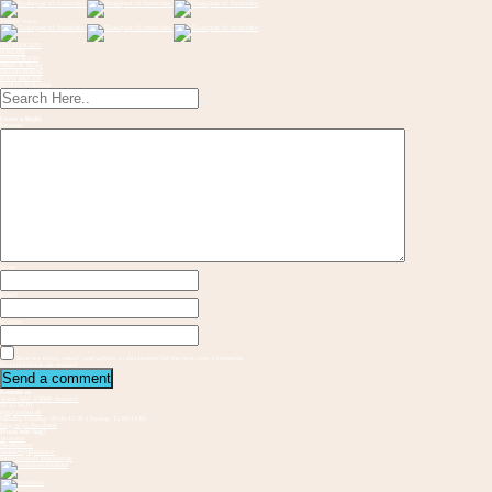
Toggle menu
OM KONCEPT
FORLØB
INSPIRATION
Musik & Sange
FREMVISNING
KONTAKT OS
Send en flaskepost
Leave a Reply
Message
Name
Email
Website
Save my name, email, and website in this browser for the next time I comment.
Required fields are marked
Kontakt os
Vester Allé 3 8000 Aarhus C
21 37 94 81
gbs@aarhus.dk
Mandag-Torsdag: 09.00-15.00 I Fredag: 11.00-14.00
Følg os på Facebook
Hvem står bag?
Vejvisere
Medskabere
Samarbejdspartnere
Internationalt samarbejde