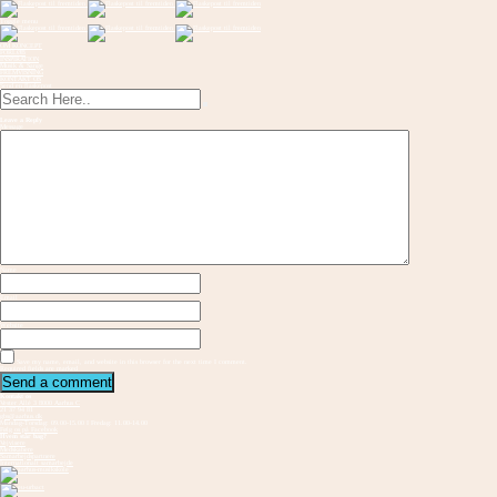
Toggle menu
OM KONCEPT
FORLØB
INSPIRATION
Musik & Sange
FREMVISNING
KONTAKT OS
Send en flaskepost
Leave a Reply
Message
Name
Email
Website
Save my name, email, and website in this browser for the next time I comment.
Required fields are marked
Kontakt os
Vester Allé 3 8000 Aarhus C
21 37 94 81
gbs@aarhus.dk
Mandag-Torsdag: 09.00-15.00 I Fredag: 11.00-14.00
Følg os på Facebook
Hvem står bag?
Vejvisere
Medskabere
Samarbejdspartnere
Internationalt samarbejde