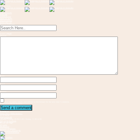
Toggle menu
OM KONCEPT
FORLØB
INSPIRATION
Musik & Sange
FREMVISNING
KONTAKT OS
Send en flaskepost
Leave a Reply
Message
Name
Email
Website
Save my name, email, and website in this browser for the next time I comment.
Required fields are marked
Kontakt os
Vester Allé 3 8000 Aarhus C
21 37 94 81
gbs@aarhus.dk
Mandag-Torsdag: 09.00-15.00 I Fredag: 11.00-14.00
Følg os på Facebook
Hvem står bag?
Vejvisere
Medskabere
Samarbejdspartnere
Internationalt samarbejde