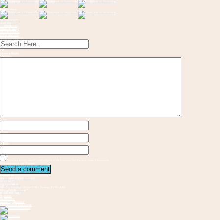
Toggle menu
OM KONCEPT
FORLØB
INSPIRATION
Musik & Sange
FREMVISNING
KONTAKT OS
Send en flaskepost
Leave a Reply
Message
Name
Email
Website
Save my name, email, and website in this browser for the next time I comment.
Required fields are marked
Kontakt os
Vester Allé 3 8000 Aarhus C
21 37 94 81
gbs@aarhus.dk
Mandag-Torsdag: 09.00-15.00 I Fredag: 11.00-14.00
Følg os på Facebook
Hvem står bag?
Vejvisere
Medskabere
Samarbejdspartnere
Internationalt samarbejde