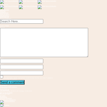
Toggle menu
OM KONCEPT
FORLØB
INSPIRATION
Musik & Sange
FREMVISNING
KONTAKT OS
Send en flaskepost
Leave a Reply
Message
Name
Email
Website
Save my name, email, and website in this browser for the next time I comment.
Required fields are marked
Kontakt os
Vester Allé 3 8000 Aarhus C
21 37 94 81
gbs@aarhus.dk
Mandag-Torsdag: 09.00-15.00 I Fredag: 11.00-14.00
Følg os på Facebook
Hvem står bag?
Vejvisere
Medskabere
Samarbejdspartnere
Internationalt samarbejde