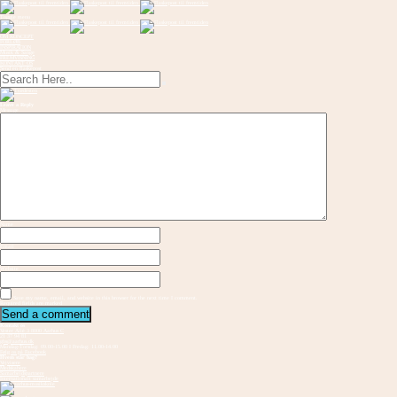
Toggle menu
OM KONCEPT
FORLØB
INSPIRATION
Musik & Sange
FREMVISNING
KONTAKT OS
Send en flaskepost
Leave a Reply
Message
Name
Email
Website
Save my name, email, and website in this browser for the next time I comment.
Required fields are marked
Kontakt os
Vester Allé 3 8000 Aarhus C
21 37 94 81
gbs@aarhus.dk
Mandag-Torsdag: 09.00-15.00 I Fredag: 11.00-14.00
Følg os på Facebook
Hvem står bag?
Vejvisere
Medskabere
Samarbejdspartnere
Internationalt samarbejde