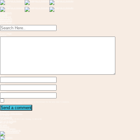
Toggle menu
OM KONCEPT
FORLØB
INSPIRATION
Musik & Sange
FREMVISNING
KONTAKT OS
Send en flaskepost
Leave a Reply
Message
Name
Email
Website
Save my name, email, and website in this browser for the next time I comment.
Required fields are marked
Kontakt os
Vester Allé 3 8000 Aarhus C
21 37 94 81
gbs@aarhus.dk
Mandag-Torsdag: 09.00-15.00 I Fredag: 11.00-14.00
Følg os på Facebook
Hvem står bag?
Vejvisere
Medskabere
Samarbejdspartnere
Internationalt samarbejde