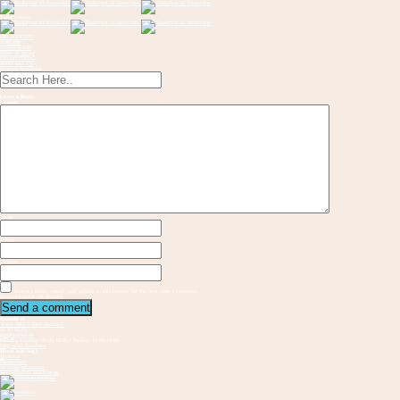
Toggle menu
OM KONCEPT
FORLØB
INSPIRATION
Musik & Sange
FREMVISNING
KONTAKT OS
Send en flaskepost
Leave a Reply
Message
Name
Email
Website
Save my name, email, and website in this browser for the next time I comment.
Required fields are marked
Kontakt os
Vester Allé 3 8000 Aarhus C
21 37 94 81
gbs@aarhus.dk
Mandag-Torsdag: 09.00-15.00 I Fredag: 11.00-14.00
Følg os på Facebook
Hvem står bag?
Vejvisere
Medskabere
Samarbejdspartnere
Internationalt samarbejde