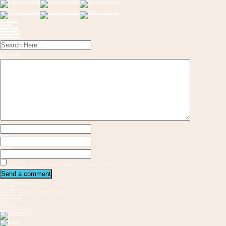
Toggle menu
OM KONCEPT
FORLØB
INSPIRATION
Musik & Sange
FREMVISNING
KONTAKT OS
Send en flaskepost
Leave a Reply
Message
Name
Email
Website
Save my name, email, and website in this browser for the next time I comment.
Required fields are marked
Kontakt os
Vester Allé 3 8000 Aarhus C
21 37 94 81
gbs@aarhus.dk
Mandag-Torsdag: 09.00-15.00 I Fredag: 11.00-14.00
Følg os på Facebook
Hvem står bag?
Vejvisere
Medskabere
Samarbejdspartnere
Internationalt samarbejde