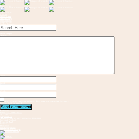
Toggle menu
OM KONCEPT
FORLØB
INSPIRATION
Musik & Sange
FREMVISNING
KONTAKT OS
Send en flaskepost
Leave a Reply
Message
Name
Email
Website
Save my name, email, and website in this browser for the next time I comment.
Required fields are marked
Kontakt os
Vester Allé 3 8000 Aarhus C
21 37 94 81
gbs@aarhus.dk
Mandag-Torsdag: 09.00-15.00 I Fredag: 11.00-14.00
Følg os på Facebook
Hvem står bag?
Vejvisere
Medskabere
Samarbejdspartnere
Internationalt samarbejde