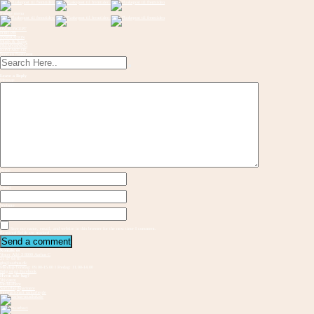
Toggle menu
OM KONCEPT
FORLØB
INSPIRATION
Musik & Sange
FREMVISNING
KONTAKT OS
Send en flaskepost
Leave a Reply
Message
Name
Email
Website
Save my name, email, and website in this browser for the next time I comment.
Required fields are marked
Kontakt os
Vester Allé 3 8000 Aarhus C
21 37 94 81
gbs@aarhus.dk
Mandag-Torsdag: 09.00-15.00 I Fredag: 11.00-14.00
Følg os på Facebook
Hvem står bag?
Vejvisere
Medskabere
Samarbejdspartnere
Internationalt samarbejde