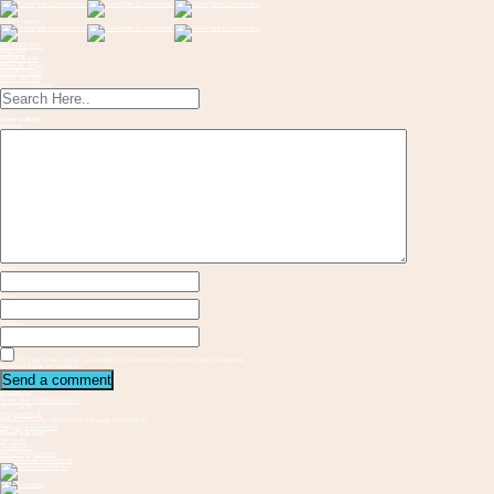
Toggle menu
OM KONCEPT
FORLØB
INSPIRATION
Musik & Sange
FREMVISNING
KONTAKT OS
Send en flaskepost
Leave a Reply
Message
Name
Email
Website
Save my name, email, and website in this browser for the next time I comment.
Required fields are marked
Kontakt os
Vester Allé 3 8000 Aarhus C
21 37 94 81
gbs@aarhus.dk
Mandag-Torsdag: 09.00-15.00 I Fredag: 11.00-14.00
Følg os på Facebook
Hvem står bag?
Vejvisere
Medskabere
Samarbejdspartnere
Internationalt samarbejde