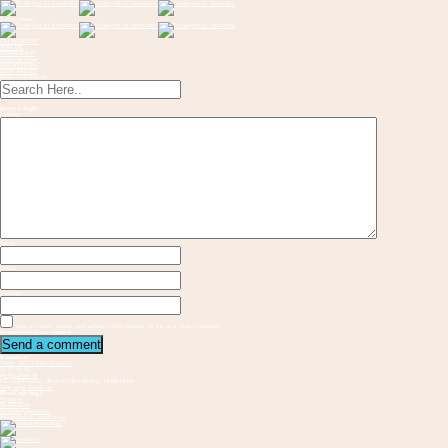
Toggle menu
OM KONCEPT
FORLØB
INSPIRATION
Musik & Sange
FREMVISNING
KONTAKT OS
Send en flaskepost
Leave a Reply
Message
Name
Email
Website
Save my name, email, and website in this browser for the next time I comment.
Required fields are marked
Kontakt os
Vester Allé 3 8000 Aarhus C
21 37 94 81
gbs@aarhus.dk
Mandag-Torsdag: 09.00-15.00 I Fredag: 11.00-14.00
Følg os på Facebook
Hvem står bag?
Vejvisere
Medskabere
Samarbejdspartnere
Internationalt samarbejde