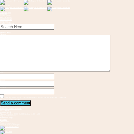
Toggle menu
OM KONCEPT
FORLØB
INSPIRATION
Musik & Sange
FREMVISNING
KONTAKT OS
Send en flaskepost
Leave a Reply
Message
Name
Email
Website
Save my name, email, and website in this browser for the next time I comment.
Required fields are marked
Kontakt os
Vester Allé 3 8000 Aarhus C
21 37 94 81
gbs@aarhus.dk
Mandag-Torsdag: 09.00-15.00 I Fredag: 11.00-14.00
Følg os på Facebook
Hvem står bag?
Vejvisere
Medskabere
Samarbejdspartnere
Internationalt samarbejde