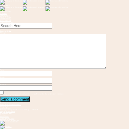
Toggle menu
OM KONCEPT
FORLØB
INSPIRATION
Musik & Sange
FREMVISNING
KONTAKT OS
Send en flaskepost
Leave a Reply
Message
Name
Email
Website
Save my name, email, and website in this browser for the next time I comment.
Required fields are marked
Kontakt os
Vester Allé 3 8000 Aarhus C
21 37 94 81
gbs@aarhus.dk
Mandag-Torsdag: 09.00-15.00 I Fredag: 11.00-14.00
Følg os på Facebook
Hvem står bag?
Vejvisere
Medskabere
Samarbejdspartnere
Internationalt samarbejde